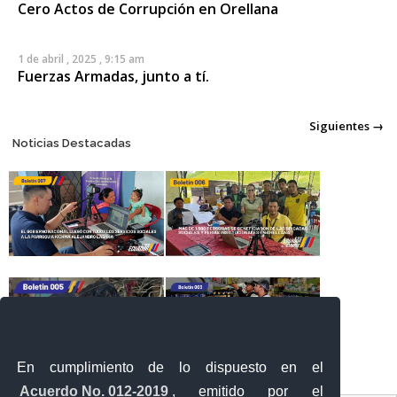
Cero Actos de Corrupción en Orellana
1 de abril , 2025 , 9:15 am
Fuerzas Armadas, junto a tí.
Posts
Siguientes →
Noticias Destacadas
navigation
En cumplimiento de lo dispuesto en el
Acuerdo No. 012-2019
, emitido por el