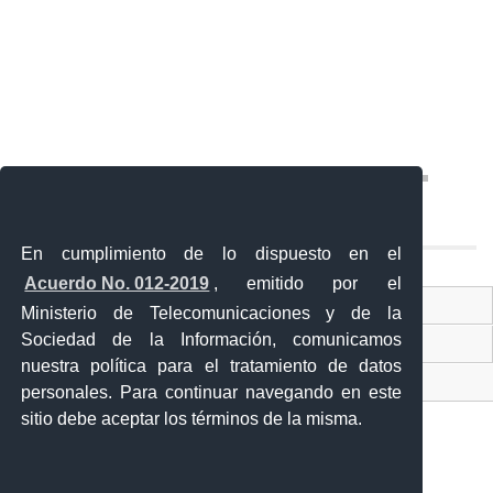
En cumplimiento de lo dispuesto en el
Acuerdo No. 012-2019
, emitido por el
Contacto Ciudadano
Ministerio de Telecomunicaciones y de la
Sociedad de la Información, comunicamos
Ventanilla Única de Comercio Exterior
nuestra política para el tratamiento de datos
Sistema Nacional de Información (SNI)
personales. Para continuar navegando en este
sitio debe aceptar los términos de la misma.