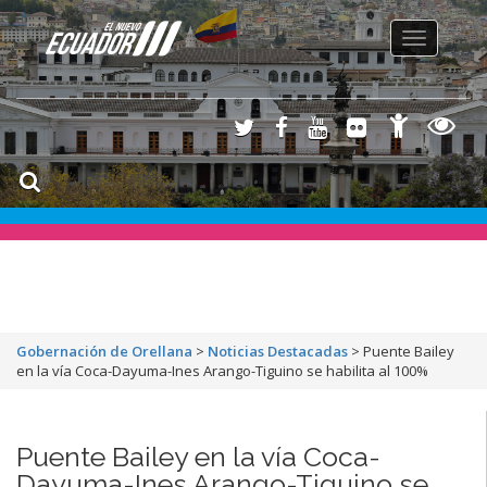
Toggle
navigation
Gobernación de Orellana
>
Noticias Destacadas
>
Puente Bailey
en la vía Coca-Dayuma-Ines Arango-Tiguino se habilita al 100%
Puente Bailey en la vía Coca-
Dayuma-Ines Arango-Tiguino se