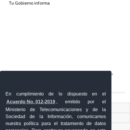
Tu Gobierno informa
En cumplimiento de lo dispuesto en el
Acuerdo No. 012-2019
, emitido por el
Contacto Ciudadano
Ministerio de Telecomunicaciones y de la
Sociedad de la Información, comunicamos
Ventanilla Única de Comercio Exterior
nuestra política para el tratamiento de datos
Sistema Nacional de Información (SNI)