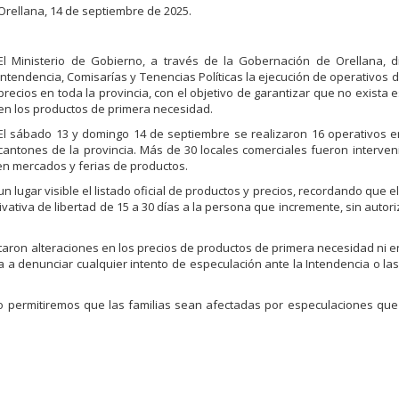
Orellana, 14 de septiembre de 2025.
El Ministerio de Gobierno, a través de la Gobernación de Orellana, d
Intendencia, Comisarías y Tenencias Políticas la ejecución de operativos d
precios en toda la provincia, con el objetivo de garantizar que no exista 
en los productos de primera necesidad.
El sábado 13 y domingo 14 de septiembre se realizaron 16 operativos e
cantones de la provincia. Más de 30 locales comerciales fueron interven
 en mercados y ferias de productos.
n lugar visible el listado oficial de productos y precios, recordando que el
vativa de libertad de 15 a 30 días a la persona que incremente, sin autoriz
ctaron alteraciones en los precios de productos de primera necesidad ni 
a a denunciar cualquier intento de especulación ante la Intendencia o la
no permitiremos que las familias sean afectadas por especulaciones qu