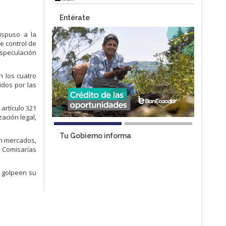
Entérate
ispuso a la
e control de
especulación
n los cuatro
idos por las
 artículo 321
ación legal,
Tu Gobierno informa
en mercados,
s Comisarías
e golpeen su