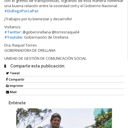
con el gremio de transportistas, logrando de esta manera fomentar
una buena relación entre la sociedad civil y el Gobierno Nacional.
#
DiálogoPorLaPaz
¡Trabajos por tu bienestar y desarrollo!
Visítanos:
#
Twitter
: @goberorellana @torresraquel4
#
Youtube
: Gobernación de Orellana
Dra. Raquel Torres
GOBERNADORA DE ORELLANA
UNIDAD DE GESTIÓN DE COMUNICACIÓN SOCIAL
Comparte esta publicación:
Tweet
Compartir
Imprimir
Mail
Entérate