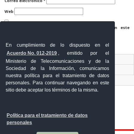
Correo electrónico
*
Web
Guarda mi nombre, correo electrónico y web en este
navegador para la próxima vez que comente.
En cumplimiento de lo dispuesto en el
Acuerdo No. 012-2019
, emitido por el
Contacto Ciudadano
Ministerio de Telecomunicaciones y de la
Sociedad de la Información, comunicamos
Ventanilla Única de Comercio Exterior
nuestra política para el tratamiento de datos
Sistema Nacional de Información (SNI)
personales. Para continuar navegando en este
sitio debe aceptar los términos de la misma.
Calle 12 de febrero y Vicente Rocafuerte
Política para el tratamiento de datos
Orellana - Ecuador
personales
Teléfono: 593-06 230-0646