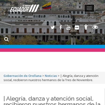
Toggle
navigation
Gobernación de Orellana
>
Noticias
>
| Alegría, danza y atención
social, recibieron nuestros hermanos de la Tres de Noviembre.
| Alegría, danza y atención social,
recibieron nuestros hermanos de la