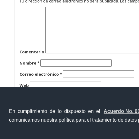
Tu dirección de correo electrónico no será publicada.
Los campo
Comentario
Nombre
*
Correo electrónico
*
Web
Guarda mi nombre, correo electrónico y web en este n
En cumplimiento de lo dispuesto en el
Acuerdo No. 0
comunicamos nuestra política para el tratamiento de datos 
Contacto Ciudadano