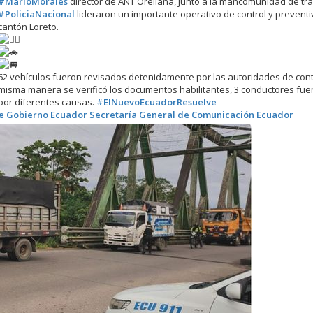
#MarioMorales
director de ANT Orellana, junto a la mancomunidad de trá
#PoliciaNacional
lideraron un importante operativo de control y preventi
cantón Loreto.
62 vehículos fueron revisados detenidamente por las autoridades de contr
misma manera se verificó los documentos habilitantes, 3 conductores fue
por diferentes causas.
#ElNuevoEcuadorResuelve
de Gobierno Ecuador
Secretaría General de Comunicación Ecuador