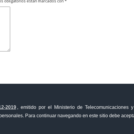
s obligatorios están marcados con
*
avegador para la próxima vez que comente.
12-2019
, emitido por el Ministerio de Telecomunicaciones 
personales. Para continuar navegando en este sitio debe acepta
Ventanilla Única de Comercio Exterior