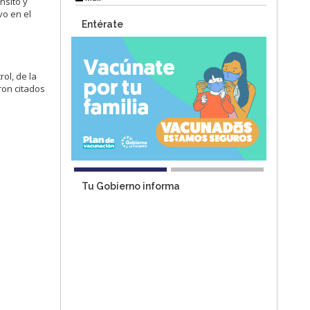
nsito y
vo en el
Entérate
ol, de la
ron citados
Tu Gobierno informa