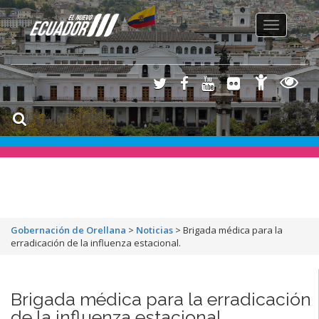
Toggle
navigation
Gobernación de Orellana
>
Noticias
>
Brigada médica para la
erradicación de la influenza estacional.
Brigada médica para la erradicación
de la influenza estacional.