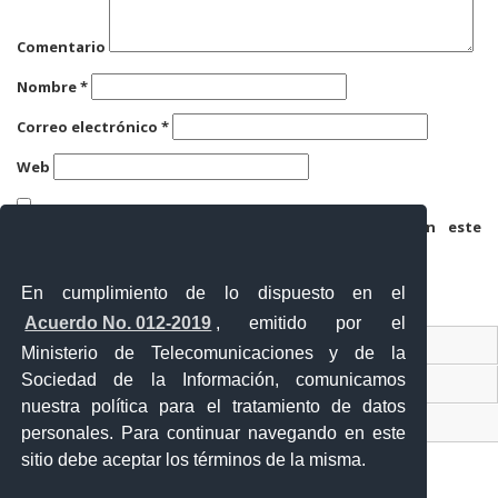
Comentario
Nombre
*
Correo electrónico
*
Web
Guarda mi nombre, correo electrónico y web en este
navegador para la próxima vez que comente.
En cumplimiento de lo dispuesto en el
Acuerdo No. 012-2019
, emitido por el
Contacto Ciudadano
Ministerio de Telecomunicaciones y de la
Sociedad de la Información, comunicamos
Ventanilla Única de Comercio Exterior
nuestra política para el tratamiento de datos
Sistema Nacional de Información (SNI)
personales. Para continuar navegando en este
sitio debe aceptar los términos de la misma.