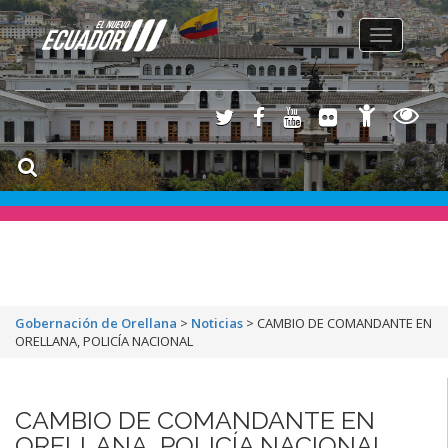
Toggle
navigation
Gobernación de Orellana
>
Noticias
>
CAMBIO DE COMANDANTE EN
ORELLANA, POLICÍA NACIONAL
CAMBIO DE COMANDANTE EN
ORELLANA, POLICÍA NACIONAL