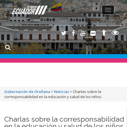
Toggle
navigation
Gobernación de Orellana
>
Noticias
>
Charlas sobre la
corresponsabilidad en la educación y salud de los niños.
Charlas sobre la corresponsabilidad
en la educación y salud de los niños.