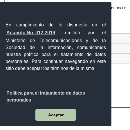
Guarda mi nombre, correo electrónico y web en este
navegador para la próxima vez que comente.
En cumplimiento de lo dispuesto en el
Acuerdo No. 012-2019
, emitido por el
Contacto Ciudadano
Ministerio de Telecomunicaciones y de la
Sociedad de la Información, comunicamos
Ventanilla Única de Comercio Exterior
nuestra política para el tratamiento de datos
Sistema Nacional de Información (SNI)
personales. Para continuar navegando en este
sitio debe aceptar los términos de la misma.
Calle 12 de febrero y Vicente Rocafuerte
Política para el tratamiento de datos
Orellana - Ecuador
personales
Teléfono: 593-06 230-0646
Aceptar