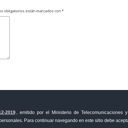
s obligatorios están marcados con
*
avegador para la próxima vez que comente.
12-2019
, emitido por el Ministerio de Telecomunicaciones 
personales. Para continuar navegando en este sitio debe acepta
Ventanilla Única de Comercio Exterior