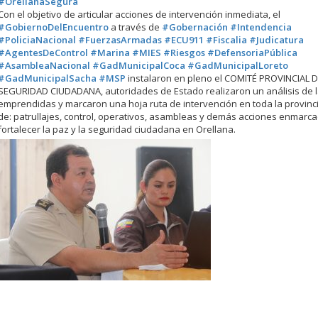
#OrellanaSegura
Con el objetivo de articular acciones de intervención inmediata, el
#GobiernoDelEncuentro
a través de
#Gobernación
#Intendencia
#PoliciaNacional
#FuerzasArmadas
#ECU911
#Fiscalia
#Judicatura
#AgentesDeControl
#Marina
#MIES
#Riesgos
#DefensoriaPública
#AsambleaNacional
#GadMunicipalCoca
#GadMunicipalLoreto
#GadMunicipalSacha
#MSP
instalaron en pleno el COMITÉ PROVINCIAL 
SEGURIDAD CIUDADANA, autoridades de Estado realizaron un análisis de 
emprendidas y marcaron una hoja ruta de intervención en toda la provinc
de: patrullajes, control, operativos, asambleas y demás acciones enmarc
fortalecer la paz y la seguridad ciudadana en Orellana.