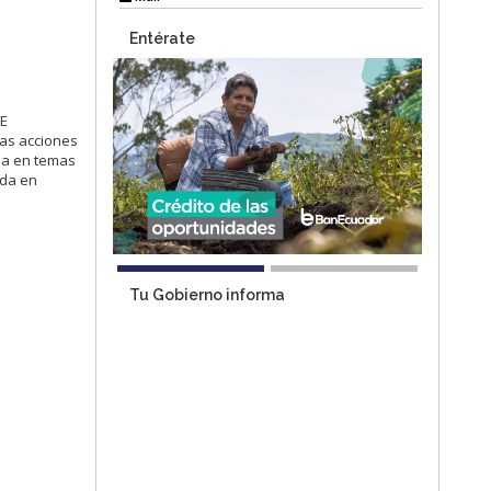
Entérate
DE
las acciones
ia en temas
ada en
Tu Gobierno informa