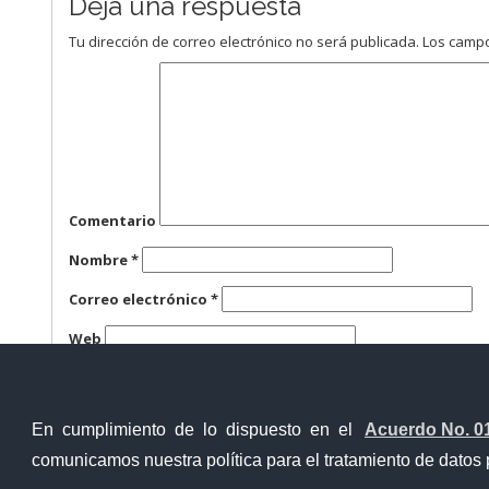
Deja una respuesta
Tu dirección de correo electrónico no será publicada.
Los campo
Comentario
Nombre
*
Correo electrónico
*
Web
Guarda mi nombre, correo electrónico y web en este n
En cumplimiento de lo dispuesto en el
Acuerdo No. 0
comunicamos nuestra política para el tratamiento de datos 
Contacto Ciudadano