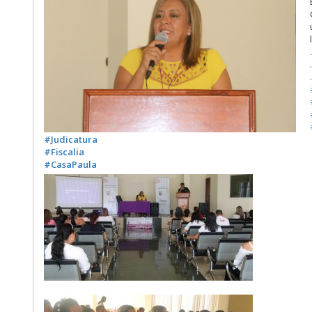
#Judicatura
#Fiscalia
#CasaPaula