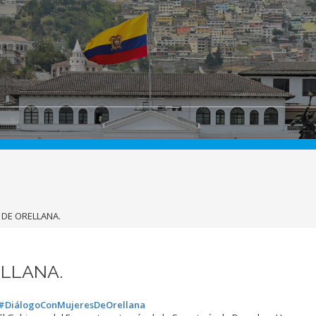
 DE ORELLANA.
ELLANA.
#DiálogoConMujeresDeOrellana