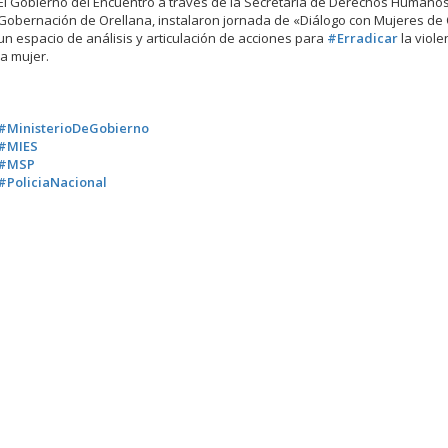
El Gobierno del Encuentro a través de la Secretaría de Derechos Humanos
Gobernación de Orellana, instalaron jornada de «Diálogo con Mujeres de 
un espacio de análisis y articulación de acciones para
#Erradicar
la viole
la mujer.
.
.
.
#MinisterioDeGobierno
#MIES
#MSP
#PoliciaNacional