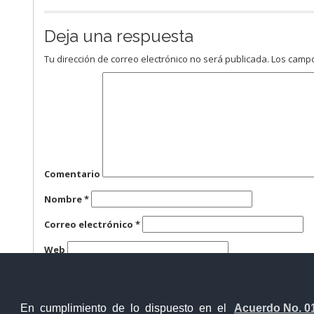
Deja una respuesta
Tu dirección de correo electrónico no será publicada.
Los campo
Comentario
Nombre
*
Correo electrónico
*
Web
Guarda mi nombre, correo electrónico y web en este n
En cumplimiento de lo dispuesto en el
Acuerdo No. 0