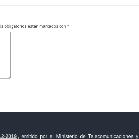
s obligatorios están marcados con
*
avegador para la próxima vez que comente.
12-2019
, emitido por el Ministerio de Telecomunicaciones 