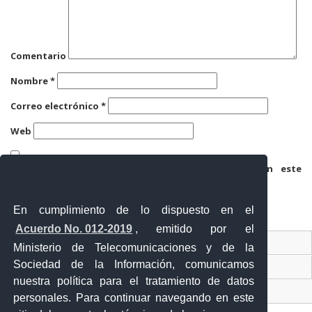
Comentario
Nombre
*
Correo electrónico
*
Web
Guarda mi nombre, correo electrónico y web en este
navegador para la próxima vez que comente.
En cumplimiento de lo dispuesto en el
Acuerdo No. 012-2019
, emitido por el
Contacto Ciudadano
Ministerio de Telecomunicaciones y de la
Sociedad de la Información, comunicamos
Ventanilla Única de Comercio Exterior
nuestra política para el tratamiento de datos
Sistema Nacional de Información (SNI)
personales. Para continuar navegando en este