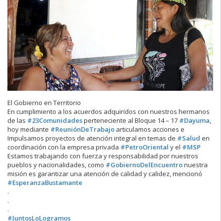
El Gobierno en Territorio
En cumplimiento a los acuerdos adquiridos con nuestros hermanos
de las
#23Comunidades
perteneciente al Bloque 14 – 17
#Dayuma
,
hoy mediante
#ReuniónDeTrabajo
articulamos acciones e
Impulsamos proyectos de atención integral en temas de
#Salud
en
coordinación con la empresa privada
#PetroOriental
y el
#MSP
Estamos trabajando con fuerza y responsabilidad por nuestros
pueblos y nacionalidades, como
#GobiernoDelEncuentro
nuestra
misión es garantizar una atención de calidad y calidez, mencionó
#EsperanzaBustamante
.
.
.
#JuntosLoLogramos