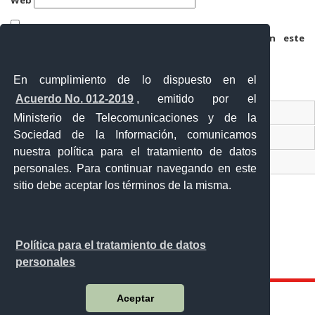
Web
Guarda mi nombre, correo electrónico y web en este
navegador para la próxima vez que comente.
En cumplimiento de lo dispuesto en el
Acuerdo No. 012-2019
, emitido por el
Contacto Ciudadano
Ministerio de Telecomunicaciones y de la
Sociedad de la Información, comunicamos
Ventanilla Única de Comercio Exterior
nuestra política para el tratamiento de datos
Sistema Nacional de Información (SNI)
personales. Para continuar navegando en este
sitio debe aceptar los términos de la misma.
Calle 12 de febrero y Vicente Rocafuerte
Política para el tratamiento de datos
Orellana - Ecuador
personales
Teléfono: 593-06 230-0646
Aceptar