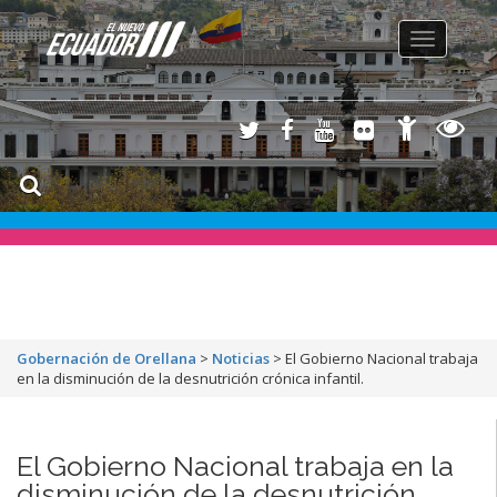
Toggle
navigation
Gobernación de Orellana
>
Noticias
>
El Gobierno Nacional trabaja
en la disminución de la desnutrición crónica infantil.
El Gobierno Nacional trabaja en la
disminución de la desnutrición