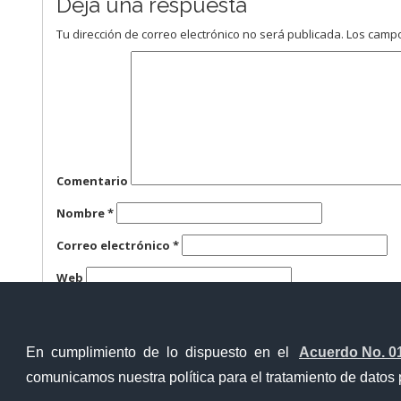
Deja una respuesta
Tu dirección de correo electrónico no será publicada.
Los campo
Comentario
Nombre
*
Correo electrónico
*
Web
Guarda mi nombre, correo electrónico y web en este n
En cumplimiento de lo dispuesto en el
Acuerdo No. 0
comunicamos nuestra política para el tratamiento de datos 
Contacto Ciudadano