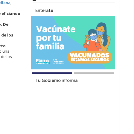
llana
,
Entérate
neficiando
o. De
 de los
eto.
do una
 de los
Tu Gobierno informa