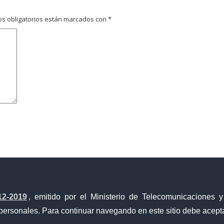
s obligatorios están marcados con
*
avegador para la próxima vez que comente.
12-2019
, emitido por el Ministerio de Telecomunicaciones 
personales. Para continuar navegando en este sitio debe acepta
Ventanilla Única de Comercio Exterior