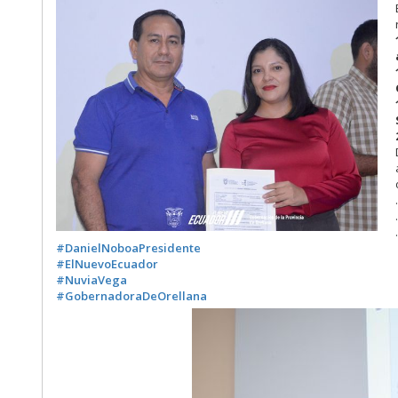
#DanielNoboaPresidente
#ElNuevoEcuador
#NuviaVega
#GobernadoraDeOrellana