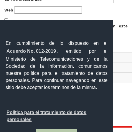
Web
Guarda mi nombre, correo electrónico y web en este
navegador para la próxima vez que comente.
En cumplimiento de lo dispuesto en el
Acuerdo No. 012-2019
, emitido por el
Contacto Ciudadano
Ministerio de Telecomunicaciones y de la
Sociedad de la Información, comunicamos
Ventanilla Única de Comercio Exterior
nuestra política para el tratamiento de datos
Sistema Nacional de Información (SNI)
personales. Para continuar navegando en este
sitio debe aceptar los términos de la misma.
Calle 12 de febrero y Vicente Rocafuerte
Política para el tratamiento de datos
Orellana - Ecuador
personales
Teléfono: 593-06 230-0646