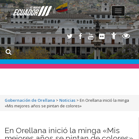
Toggle
navigation
Gobernación de Orellana
>
Noticias
>
En Orellana inició la minga
«Mis mejores años se pintan de colores»
En Orellana inició la minga «Mis
mejores años se pintan de colores»