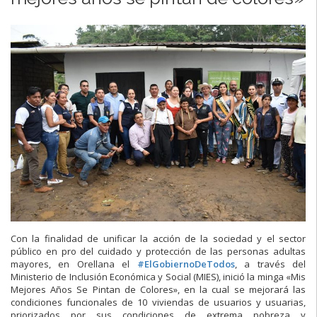
Con la finalidad de unificar la acción de la sociedad y el sector
público en pro del cuidado y protección de las personas adultas
mayores, en Orellana el
#
ElGobiernoDeTodos
, a través del
Ministerio de Inclusión Económica y Social (MIES), inició la minga «Mis
Mejores Años Se Pintan de Colores», en la cual se mejorará las
condiciones funcionales de 10 viviendas de usuarios y u
suarias,
priorizados por sus condiciones de extrema pobreza y