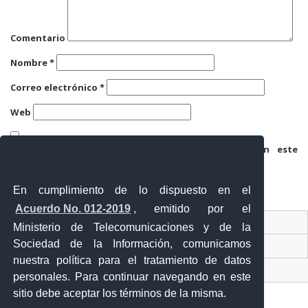
Comentario
Nombre
*
Correo electrónico
*
Web
Guarda mi nombre, correo electrónico y web en este
navegador para la próxima vez que comente.
En cumplimiento de lo dispuesto en el
Acuerdo No. 012-2019
, emitido por el
Contacto Ciudadano
Ministerio de Telecomunicaciones y de la
Sociedad de la Información, comunicamos
Ventanilla Única de Comercio Exterior
nuestra política para el tratamiento de datos
Sistema Nacional de Información (SNI)
personales. Para continuar navegando en este
sitio debe aceptar los términos de la misma.