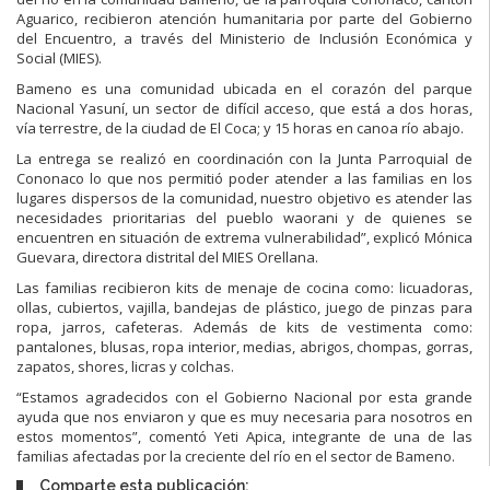
Aguarico, recibieron atención humanitaria por parte del Gobierno
del Encuentro, a través del Ministerio de Inclusión Económica y
Social (MIES).
Bameno es una comunidad ubicada en el corazón del parque
Nacional Yasuní, un sector de difícil acceso, que está a dos horas,
vía terrestre, de la ciudad de El Coca; y 15 horas en canoa río abajo.
La entrega se realizó en coordinación con la Junta Parroquial de
Cononaco lo que nos permitió poder atender a las familias en los
lugares dispersos de la comunidad, nuestro objetivo es atender las
necesidades prioritarias del pueblo waorani y de quienes se
encuentren en situación de extrema vulnerabilidad”, explicó Mónica
Guevara, directora distrital del MIES Orellana.
Las familias recibieron kits de menaje de cocina como: licuadoras,
ollas, cubiertos, vajilla, bandejas de plástico, juego de pinzas para
ropa, jarros, cafeteras. Además de kits de vestimenta como:
pantalones, blusas, ropa interior, medias, abrigos, chompas, gorras,
zapatos, shores, licras y colchas.
“Estamos agradecidos con el Gobierno Nacional por esta grande
ayuda que nos enviaron y que es muy necesaria para nosotros en
estos momentos”, comentó Yeti Apica, integrante de una de las
familias afectadas por la creciente del río en el sector de Bameno.
Comparte esta publicación: