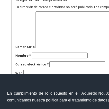
Tu dirección de correo electrónico no será publicada.
Los campo
Comentario
Nombre
*
Correo electrónico
*
Web
Guarda mi nombre, correo electrónico y web en este n
En cumplimiento de lo dispuesto en el
Acuerdo No. 0
comunicamos nuestra política para el tratamiento de datos 
Contacto Ciudadano