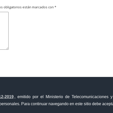
s obligatorios están marcados con
*
avegador para la próxima vez que comente.
12-2019
, emitido por el Ministerio de Telecomunicaciones 
personales. Para continuar navegando en este sitio debe acepta
Ventanilla Única de Comercio Exterior