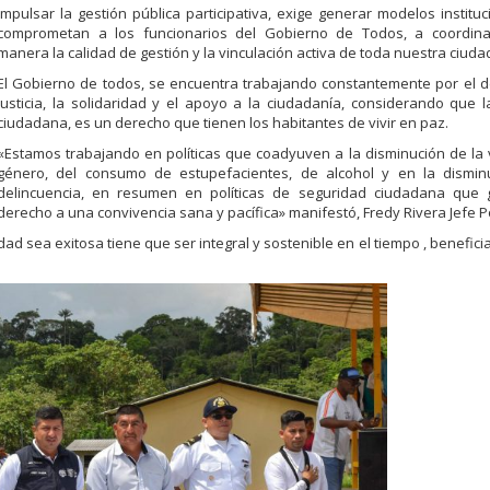
Impulsar la gestión pública participativa, exige generar modelos institu
comprometan a los funcionarios del Gobierno de Todos, a coordin
manera la calidad de gestión y la vinculación activa de toda nuestra ciuda
El Gobierno de todos, se encuentra trabajando constantemente por el de
justicia, la solidaridad y el apoyo a la ciudadanía, considerando que 
ciudadana, es un derecho que tienen los habitantes de vivir en paz.
«Estamos trabajando en políticas que coadyuven a la disminución de la 
género, del consumo de estupefacientes, de alcohol y en la dismin
delincuencia, en resumen en políticas de seguridad ciudadana que g
derecho a una convivencia sana y pacífica» manifestó, Fredy Rivera Jefe Pol
d sea exitosa tiene que ser integral y sostenible en el tiempo , beneficia