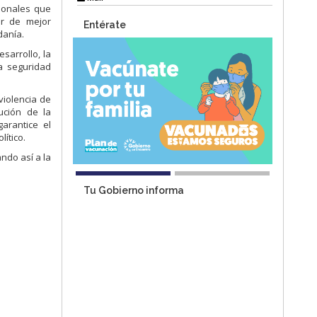
cionales que
ar de mejor
Entérate
danía.
sarrollo, la
la seguridad
violencia de
ución de la
arantice el
ítico.
ndo así a la
Tu Gobierno informa