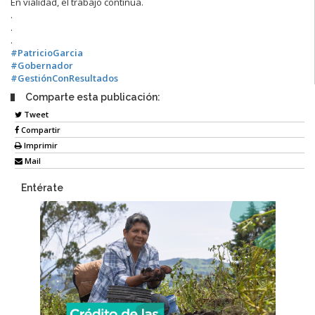
En vialidad, el trabajo continúa.
.
.
.
#PatricioGarcia
#Gobernador
#GestiónConResultados
Comparte esta publicación:
Tweet
Compartir
Imprimir
Mail
Entérate