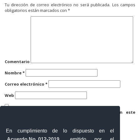
Tu dirección de correo electrónico no será publicada.
Los campos
obligatorios están marcados con
*
Comentario
Nombre
*
Correo electrónico
*
Web
Guarda mi nombre, correo electrónico y web en este
navegador para la próxima vez que comente.
En cumplimiento de lo dispuesto en el
Acuerdo No. 012-2019
, emitido por el