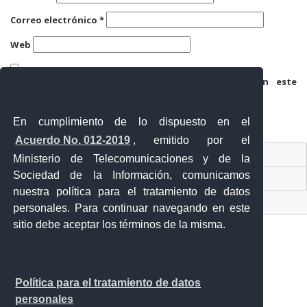
Correo electrónico
*
Web
Guarda mi nombre, correo electrónico y web en este
navegador para la próxima vez que comente.
En cumplimiento de lo dispuesto en el
Acuerdo No. 012-2019
, emitido por el
Contacto Ciudadano
Ministerio de Telecomunicaciones y de la
Sociedad de la Información, comunicamos
Ventanilla Única de Comercio Exterior
nuestra política para el tratamiento de datos
Sistema Nacional de Información (SNI)
personales. Para continuar navegando en este
sitio debe aceptar los términos de la misma.
Calle 12 de febrero y Vicente Rocafuerte
Política para el tratamiento de datos
Orellana - Ecuador
personales
Teléfono: 593-06 230-0646