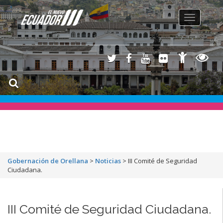
Toggle
navigation
Gobernación de Orellana
>
Noticias
>
III Comité de Seguridad
Ciudadana.
III Comité de Seguridad Ciudadana.