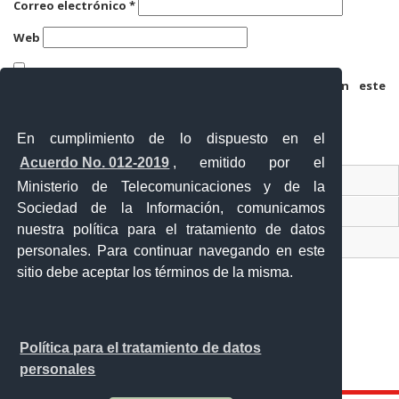
Correo electrónico
*
Web
Guarda mi nombre, correo electrónico y web en este
navegador para la próxima vez que comente.
En cumplimiento de lo dispuesto en el
Acuerdo No. 012-2019
, emitido por el
Contacto Ciudadano
Ministerio de Telecomunicaciones y de la
Sociedad de la Información, comunicamos
Ventanilla Única de Comercio Exterior
nuestra política para el tratamiento de datos
Sistema Nacional de Información (SNI)
personales. Para continuar navegando en este
sitio debe aceptar los términos de la misma.
Calle 12 de febrero y Vicente Rocafuerte
Política para el tratamiento de datos
Orellana - Ecuador
personales
Teléfono: 593-06 230-0646