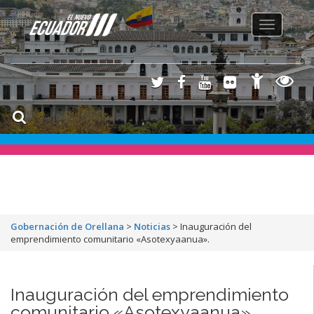
Toggle
navigation
Gobernación de Orellana
>
Noticias
>
Inauguración del
emprendimiento comunitario «Asotexyaanua».
Inauguración del emprendimiento
comunitario «Asotexyaanua».