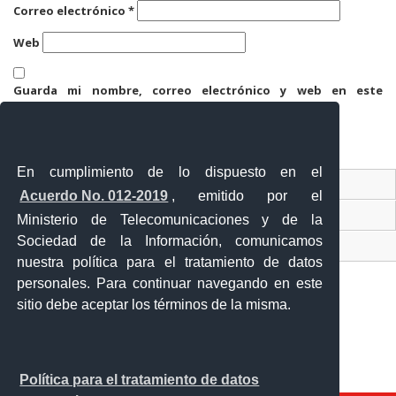
Correo electrónico
*
Web
Guarda mi nombre, correo electrónico y web en este
navegador para la próxima vez que comente.
En cumplimiento de lo dispuesto en el
Contacto Ciudadano
Acuerdo No. 012-2019
, emitido por el
Ventanilla Única de Comercio Exterior
Ministerio de Telecomunicaciones y de la
Sociedad de la Información, comunicamos
Sistema Nacional de Información (SNI)
nuestra política para el tratamiento de datos
personales. Para continuar navegando en este
sitio debe aceptar los términos de la misma.
Calle 12 de febrero y Vicente Rocafuerte
Orellana - Ecuador
Teléfono: 593-06 230-0646
Política para el tratamiento de datos