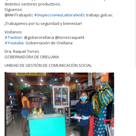
distintos sectores productivos.
Síguenos:
@MinTrabajoEc
#
InspeccionesLaboralesEc
trabajo.gob.ec
¡Trabajamos por tu seguridad y bienestar!
Visítanos:
#
Twitter
: @goberorellana @torresraquel4
#
Youtube
: Gobernación de Orellana
Dra. Raquel Torres
GOBERNADORA DE ORELLANA
UNIDAD DE GESTIÓN DE COMUNICACIÓN SOCIAL