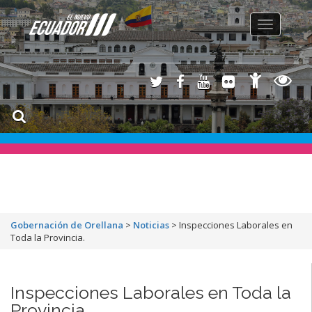
Toggle
navigation
Gobernación de Orellana
>
Noticias
>
Inspecciones Laborales en
Toda la Provincia.
Inspecciones Laborales en Toda la
Provincia.