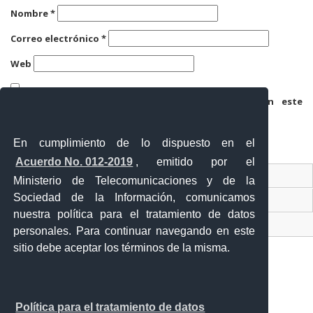
Nombre
*
Correo electrónico
*
Web
Guarda mi nombre, correo electrónico y web en este
navegador para la próxima vez que comente.
En cumplimiento de lo dispuesto en el
Acuerdo No. 012-2019
, emitido por el
Contacto Ciudadano
Ministerio de Telecomunicaciones y de la
Sociedad de la Información, comunicamos
Ventanilla Única de Comercio Exterior
nuestra política para el tratamiento de datos
Sistema Nacional de Información (SNI)
personales. Para continuar navegando en este
sitio debe aceptar los términos de la misma.
Calle 12 de febrero y Vicente Rocafuerte
Política para el tratamiento de datos
Orellana - Ecuador