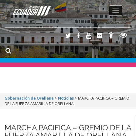
Toggle
navigation
Gobernación de Orellana
>
Noticias
>
MARCHA PACIFICA – GREMIO
DE LA FUERZA AMARILLA DE ORELLANA
MARCHA PACIFICA – GREMIO DE LA
FUERZA AMARILLA DE ORELLANA