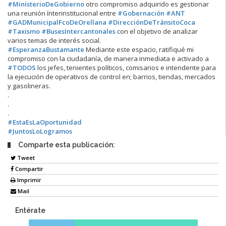
#MinisterioDeGobierno
otro compromiso adquirido es gestionar
una reunión ínterinstitucional entre
#Gobernación
#ANT
#GADMunicipalFcoDeOrellana
#DirecciónDeTránsitoCoca
#Taxismo
#BusesIntercantonales
con el objetivo de analizar
varios temas de interés social.
#EsperanzaBustamante
Mediante este espacio, ratifiqué mi
compromiso con la ciudadanía, de manera inmediata e activado a
#TODOS
los jefes, tenientes políticos, comisarios e intendente para
la ejecución de operativos de control en; barrios, tiendas, mercados
y gasolineras.
.
.
.
#EstaEsLaOportunidad
#JuntosLoLogramos
Comparte esta publicación:
Tweet
Compartir
Imprimir
Mail
Entérate