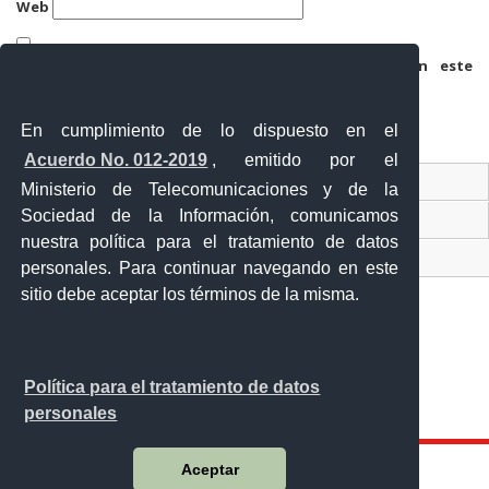
Web
Guarda mi nombre, correo electrónico y web en este
navegador para la próxima vez que comente.
En cumplimiento de lo dispuesto en el
Acuerdo No. 012-2019
, emitido por el
Contacto Ciudadano
Ministerio de Telecomunicaciones y de la
Sociedad de la Información, comunicamos
Ventanilla Única de Comercio Exterior
nuestra política para el tratamiento de datos
Sistema Nacional de Información (SNI)
personales. Para continuar navegando en este
sitio debe aceptar los términos de la misma.
Calle 12 de febrero y Vicente Rocafuerte
Política para el tratamiento de datos
Orellana - Ecuador
personales
Teléfono: 593-06 230-0646
Aceptar