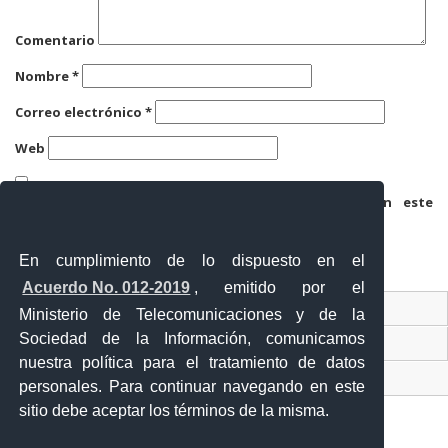
Comentario
Nombre
*
Correo electrónico
*
Web
Guarda mi nombre, correo electrónico y web en este
navegador para la próxima vez que comente.
En cumplimiento de lo dispuesto en el
Acuerdo No. 012-2019
, emitido por el
Contacto Ciudadano
Ministerio de Telecomunicaciones y de la
Sociedad de la Información, comunicamos
Ventanilla Única de Comercio Exterior
nuestra política para el tratamiento de datos
Sistema Nacional de Información (SNI)
personales. Para continuar navegando en este
sitio debe aceptar los términos de la misma.