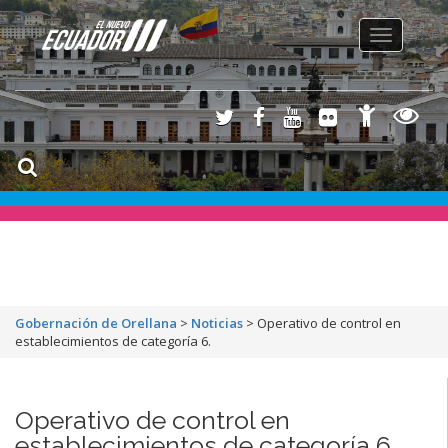
Toggle
navigation
Gobernación de Orellana
>
Noticias
>
Operativo de control en
establecimientos de categoría 6.
Operativo de control en
establecimientos de categoría 6.