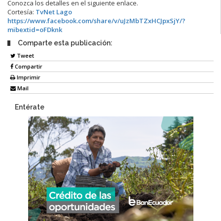
Conozca los detalles en el siguiente enlace.
Cortesía:
TvNet Lago
https://www.facebook.com/share/v/uJzMbTZxHCJpxSjY/?
mibextid=oFDknk
Comparte esta publicación:
Tweet
Compartir
Imprimir
Mail
Entérate