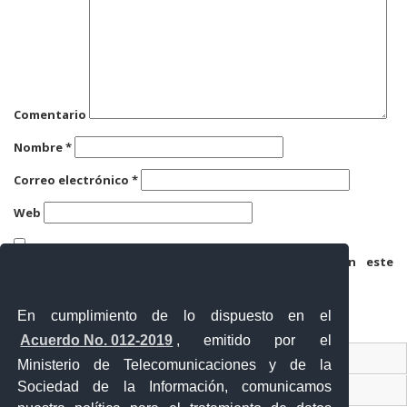
Comentario
Nombre
*
Correo electrónico
*
Web
Guarda mi nombre, correo electrónico y web en este
navegador para la próxima vez que comente.
En cumplimiento de lo dispuesto en el
Acuerdo No. 012-2019
, emitido por el
Contacto Ciudadano
Ministerio de Telecomunicaciones y de la
Sociedad de la Información, comunicamos
Ventanilla Única de Comercio Exterior