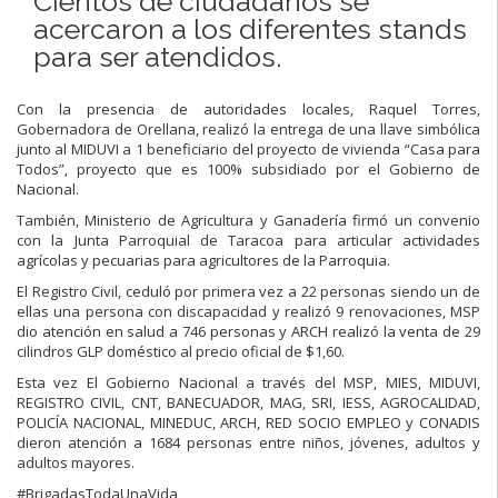
Cientos de ciudadanos se
acercaron a los diferentes stands
para ser atendidos.
Con la presencia de autoridades locales, Raquel Torres,
Gobernadora de Orellana, realizó la entrega de una llave simbólica
junto al MIDUVI a 1 beneficiario del proyecto de vivienda “Casa para
Todos”, proyecto que es 100% subsidiado por el Gobierno de
Nacional.
También, Ministerio de Agricultura y Ganadería firmó un convenio
con la Junta Parroquial de Taracoa para articular actividades
agrícolas y pecuarias para agricultores de la Parroquia.
El Registro Civil, ceduló por primera vez a 22 personas siendo un de
ellas una persona con discapacidad y realizó 9 renovaciones, MSP
dio atención en salud a 746 personas y ARCH realizó la venta de 29
cilindros GLP doméstico al precio oficial de $1,60.
Esta vez El Gobierno Nacional a través del MSP, MIES, MIDUVI,
REGISTRO CIVIL, CNT, BANECUADOR, MAG, SRI, IESS, AGROCALIDAD,
POLICÍA NACIONAL, MINEDUC, ARCH, RED SOCIO EMPLEO y CONADIS
dieron atención a 1684 personas entre niños, jóvenes, adultos y
adultos mayores.
#BrigadasTodaUnaVida