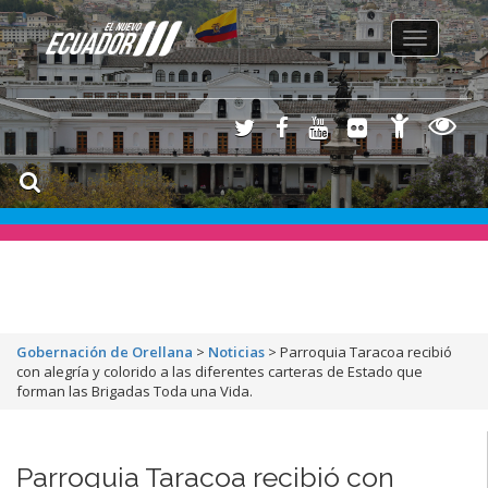
Toggle
navigation
Gobernación de Orellana
>
Noticias
>
Parroquia Taracoa recibió
con alegría y colorido a las diferentes carteras de Estado que
forman las Brigadas Toda una Vida.
Parroquia Taracoa recibió con