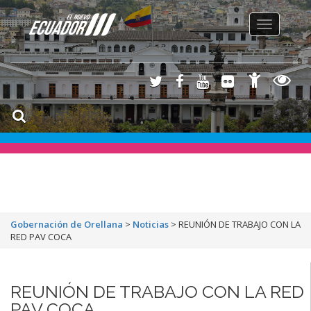
Toggle
navigation
Gobernación de Orellana
>
Noticias
>
REUNIÓN DE TRABAJO CON LA
RED PAV COCA
REUNIÓN DE TRABAJO CON LA RED
PAV COCA