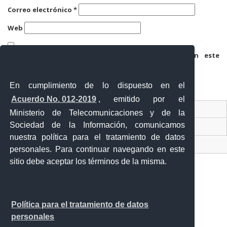
Correo electrónico
*
Web
Guarda mi nombre, correo electrónico y web en este
navegador para la próxima vez que comente.
En cumplimiento de lo dispuesto en el
Acuerdo No. 012-2019
, emitido por el
Contacto Ciudadano
Ministerio de Telecomunicaciones y de la
Sociedad de la Información, comunicamos
Ventanilla Única de Comercio Exterior
nuestra política para el tratamiento de datos
Sistema Nacional de Información (SNI)
personales. Para continuar navegando en este
sitio debe aceptar los términos de la misma.
Calle 12 de febrero y Vicente Rocafuerte
Política para el tratamiento de datos
Orellana - Ecuador
personales
Teléfono: 593-06 230-0646