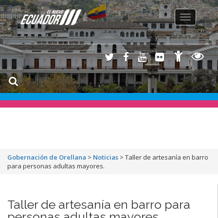
Toggle
navigation
Gobernación de Orellana
>
Noticias
>
Taller de artesanía en barro
para personas adultas mayores.
Taller de artesanía en barro para
personas adultas mayores.