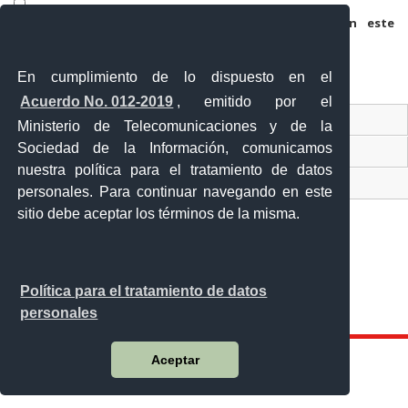
Guarda mi nombre, correo electrónico y web en este
navegador para la próxima vez que comente.
En cumplimiento de lo dispuesto en el
Acuerdo No. 012-2019
, emitido por el
Contacto Ciudadano
Ministerio de Telecomunicaciones y de la
Sociedad de la Información, comunicamos
Ventanilla Única de Comercio Exterior
nuestra política para el tratamiento de datos
Sistema Nacional de Información (SNI)
personales. Para continuar navegando en este
sitio debe aceptar los términos de la misma.
Calle 12 de febrero y Vicente Rocafuerte
Política para el tratamiento de datos
Orellana - Ecuador
personales
Teléfono: 593-06 230-0646
Aceptar