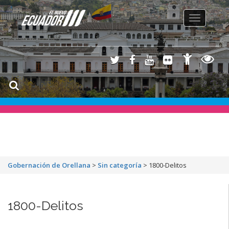
Toggle
navigation
Gobernación de Orellana
>
Sin categoría
>
1800-Delitos
1800-Delitos