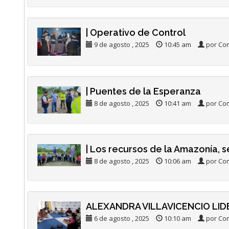
| Operativo de Control
9 de agosto , 2025
10:45 am
por Com
| Puentes de la Esperanza
8 de agosto , 2025
10:41 am
por Com
| Los recursos de la Amazonía, 
8 de agosto , 2025
10:06 am
por Com
ALEXANDRA VILLAVICENCIO LID
6 de agosto , 2025
10:10 am
por Com