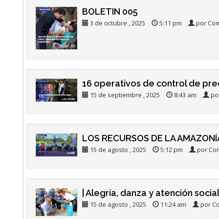
BOLETIN 005
3 de octubre , 2025
5:11 pm
por Com
16 operativos de control de pre
15 de septiembre , 2025
8:43 am
por
LOS RECURSOS DE LA AMAZONÍA
15 de agosto , 2025
5:12 pm
por Com
| Alegría, danza y atención soci
15 de agosto , 2025
11:24 am
por Co