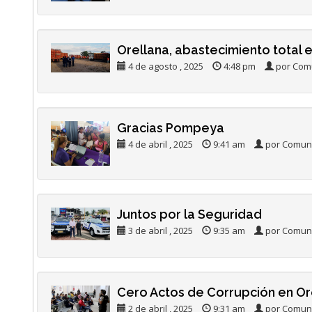
Orellana, abastecimiento total e
4 de agosto , 2025
4:48 pm
por Comu
Gracias Pompeya
4 de abril , 2025
9:41 am
por Comuni
Juntos por la Seguridad
3 de abril , 2025
9:35 am
por Comuni
Cero Actos de Corrupción en Or
2 de abril , 2025
9:31 am
por Comuni