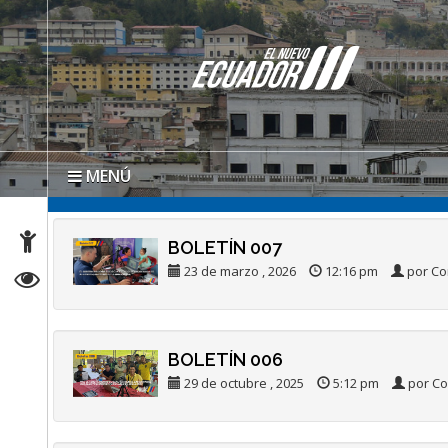
MENÚ
BOLETÍN 007
23 de marzo , 2026
12:16 pm
por Co
BOLETÍN 006
29 de octubre , 2025
5:12 pm
por Co