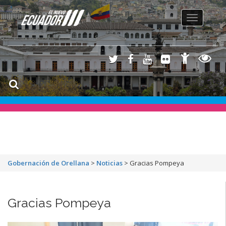
Toggle
navigation
Gobernación de Orellana
>
Noticias
>
Gracias Pompeya
Gracias Pompeya