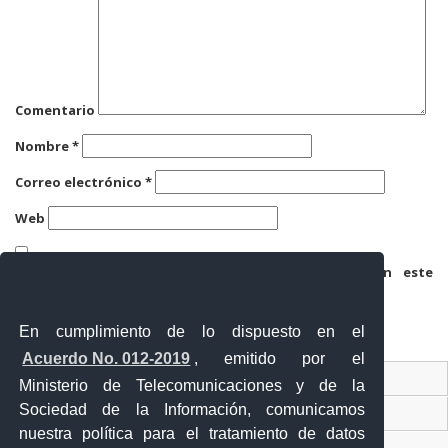
Comentario
Nombre
*
Correo electrónico
*
Web
Guarda mi nombre, correo electrónico y web en este
navegador para la próxima vez que comente.
En cumplimiento de lo dispuesto en el
Acuerdo No. 012-2019
, emitido por el
Contacto Ciudadano
Ministerio de Telecomunicaciones y de la
Sociedad de la Información, comunicamos
Ventanilla Única de Comercio Exterior
nuestra política para el tratamiento de datos