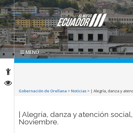
MENÚ
Gobernación de Orellana
>
Noticias
>
| Alegría, danza y aten
| Alegría, danza y atención socia
Noviembre.