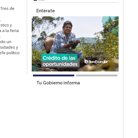
 Tres de
Entérate
,
stico y
 a la feria
.
ndo un
esidades y
fe político
Tu Gobierno informa