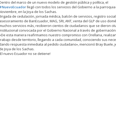
Dentro del marco de un nuevo modelo de gestión pública y política, el
#NuevoEcuador
llegó con todos los servicios del Gobierno a la parroquia
Noviembre, en la Joya de los Sachas.
Brigada de cedulación, jornada médica, balcón de servicios, registro social
asesoramiento de BanEcuador, MAG, SRI, ANT, venta del GLP de uso domé
muchos servicios más, recibieron cientos de ciudadanos que se dieron cita
institucional convocada por el Gobierno Nacional a través de gobernación
«De esta manera reafirmamos nuestro compromiso con Orellana, realiza
trabajo desde territorio, llegando a cada comunidad, conociendo sus nec
dando respuesta inmediata al pedido ciudadano», mencionó Bray Buele, je
de Joya de los Sachas.
¡El nuevo Ecuador no se detiene!