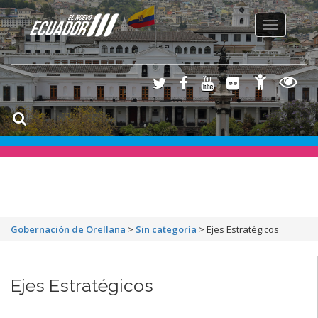
Toggle
navigation
Gobernación de Orellana
>
Sin categoría
>
Ejes Estratégicos
Ejes Estratégicos