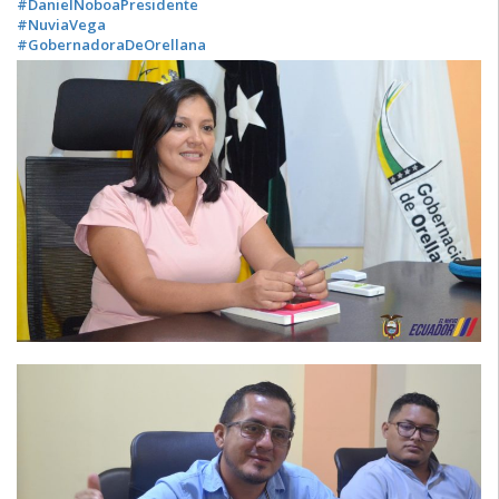
#DanielNoboaPresidente
#NuviaVega
#GobernadoraDeOrellana