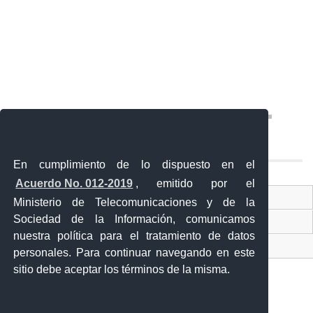
En cumplimiento de lo dispuesto en el
Acuerdo No. 012-2019
, emitido por el
Contacto Ciudadano
Ministerio de Telecomunicaciones y de la
Sociedad de la Información, comunicamos
Ventanilla Única de Comercio Exterior
nuestra política para el tratamiento de datos
Sistema Nacional de Información (SNI)
personales. Para continuar navegando en este
sitio debe aceptar los términos de la misma.