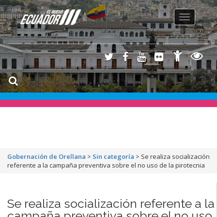
Toggle
navigation
Gobernación de Orellana
>
Sin categoría
>
Se realiza socialización
referente a la campaña preventiva sobre el no uso de la pirotecnia
Se realiza socialización referente a la
campaña preventiva sobre el no uso