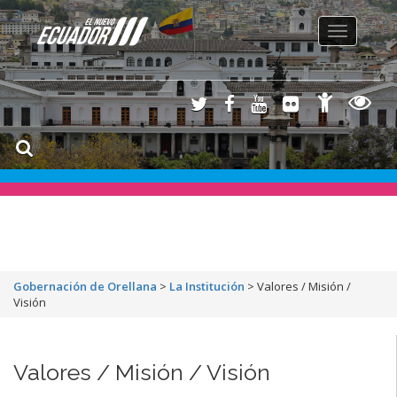
Toggle
navigation
Gobernación de Orellana
>
La Institución
>
Valores / Misión /
Visión
Valores / Misión / Visión