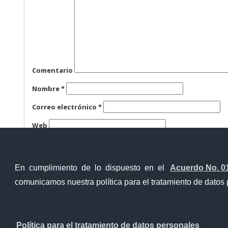
Comentario
Nombre
*
Correo electrónico
*
Web
Guarda mi nombre, correo electrónico y web en este n
En cumplimiento de lo dispuesto en el
Acuerdo No. 0
comunicamos nuestra política para el tratamiento de datos 
Contacto Ciudadano
Política para el tratamiento de datos personales