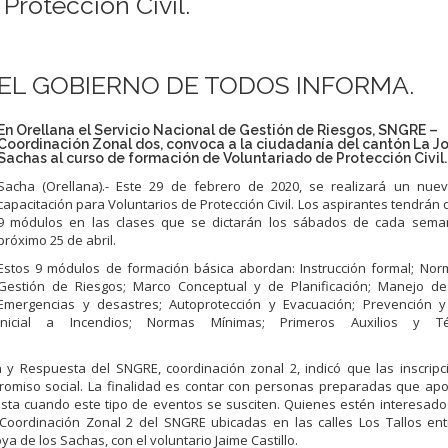
Protección Civil.
EL GOBIERNO DE TODOS INFORMA.
En Orellana el Servicio Nacional de Gestión de Riesgos, SNGRE –
Coordinación Zonal dos, convoca a la ciudadanía del cantón La Jo
Sachas al curso de formación de Voluntariado de Protección Civil.
Sacha (Orellana).- Este 29 de febrero de 2020, se realizará un nue
capacitación para Voluntarios de Protección Civil. Los aspirantes tendrán
9 módulos en las clases que se dictarán los sábados de cada sema
próxim
o 25 de abril.
Estos 9 módulos de formación básica abordan: Instrucción formal; Nor
Gestión de Riesgos; Marco Conceptual y de Planificación; Manejo de 
Emergencias y desastres; Autoprotección y Evacuación; Prevención 
Inicial a Incendios; Normas Mínimas; Primeros Auxilios y T
y Respuesta del SNGRE, coordinación zonal 2, indicó que las inscripc
romiso social. La finalidad es contar con personas preparadas que apo
esta cuando este tipo de eventos se susciten. Quienes estén interesad
 Coordinación Zonal 2 del SNGRE ubicadas en las calles Los Tallos en
ya de los Sachas, con el voluntario Jaime Castillo.