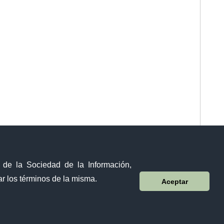
y de la Sociedad de la Información,
r los términos de la misma.
Aceptar
Sistema Nacional de Información (SNI)
Calle 12 de febrero y Vicente Rocafuerte
Orellana - Ecuador