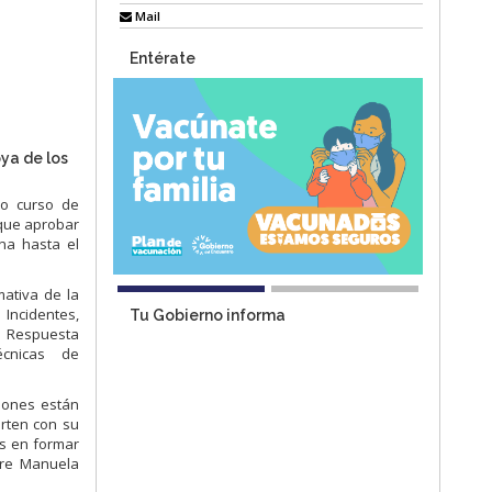
Mail
Entérate
ya de los
vo curso de
 que aprobar
na hasta el
mativa de la
Incidentes,
Tu Gobierno informa
y Respuesta
écnicas de
iones están
rten con su
os en formar
tre Manuela