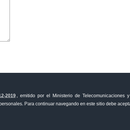
avegador para la próxima vez que comente.
12-2019
, emitido por el Ministerio de Telecomunicaciones 
personales. Para continuar navegando en este sitio debe acepta
Ventanilla Única de Comercio Exterior