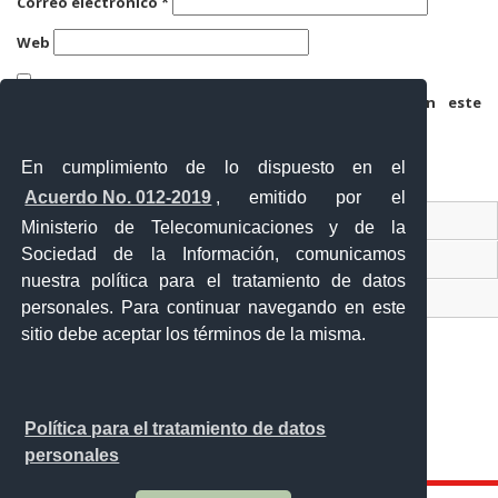
Correo electrónico
*
Web
Guarda mi nombre, correo electrónico y web en este
navegador para la próxima vez que comente.
En cumplimiento de lo dispuesto en el
Acuerdo No. 012-2019
, emitido por el
Contacto Ciudadano
Ministerio de Telecomunicaciones y de la
Sociedad de la Información, comunicamos
Ventanilla Única de Comercio Exterior
nuestra política para el tratamiento de datos
Sistema Nacional de Información (SNI)
personales. Para continuar navegando en este
sitio debe aceptar los términos de la misma.
Calle 12 de febrero y Vicente Rocafuerte
Política para el tratamiento de datos
Orellana - Ecuador
personales
Teléfono: 593-06 230-0646