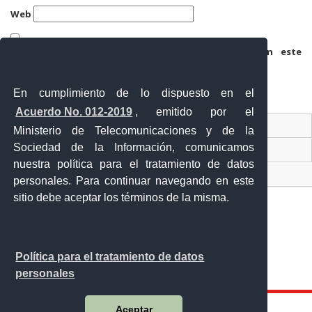
Web
Guarda mi nombre, correo electrónico y web en este
navegador para la próxima vez que comente.
En cumplimiento de lo dispuesto en el
Acuerdo No. 012-2019
, emitido por el
Contacto Ciudadano
Ministerio de Telecomunicaciones y de la
Sociedad de la Información, comunicamos
Ventanilla Única de Comercio Exterior
nuestra política para el tratamiento de datos
Sistema Nacional de Información (SNI)
personales. Para continuar navegando en este
sitio debe aceptar los términos de la misma.
Calle 12 de febrero y Vicente Rocafuerte
Política para el tratamiento de datos
Orellana - Ecuador
personales
Teléfono: 593-06 230-0646
Aceptar