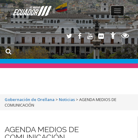
Toggle
navigation
Gobernación de Orellana
>
Noticias
>
AGENDA MEDIOS DE
COMUNICACIÓN
AGENDA MEDIOS DE
COMUNICACIÓN