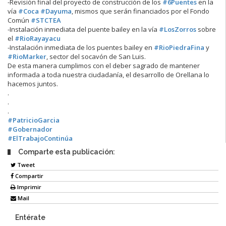
-Revisión final del proyecto de construcción de los
#6Puentes
en la
vía
#Coca
#Dayuma
, mismos que serán financiados por el Fondo
Común
#STCTEA
-Instalación inmediata del puente bailey en la vía
#LosZorros
sobre
el
#RioRayayacu
-Instalación inmediata de los puentes bailey en
#RioPiedraFina
y
#RioMarker
, sector del socavón de San Luis.
De esta manera cumplimos con el deber sagrado de mantener
informada a toda nuestra ciudadanía, el desarrollo de Orellana lo
hacemos juntos.
.
.
.
#PatricioGarcia
#Gobernador
#ElTrabajoContinúa
Comparte esta publicación:
Tweet
Compartir
Imprimir
Mail
Entérate