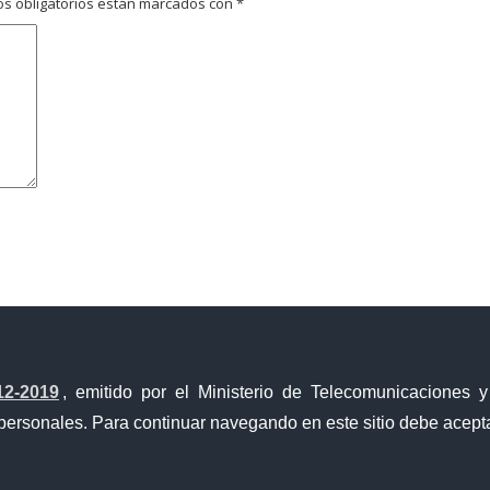
s obligatorios están marcados con
*
avegador para la próxima vez que comente.
12-2019
, emitido por el Ministerio de Telecomunicaciones 
personales. Para continuar navegando en este sitio debe acepta
Ventanilla Única de Comercio Exterior