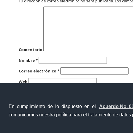
Tu dirección de correo electrónico no será publicada.
Los campo
Comentario
Nombre
*
Correo electrónico
*
Web
Guarda mi nombre, correo electrónico y web en este n
En cumplimiento de lo dispuesto en el
Acuerdo No. 0
comunicamos nuestra política para el tratamiento de datos 
Contacto Ciudadano