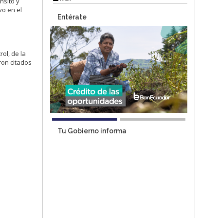
nsito y
vo en el
Entérate
ol, de la
ron citados
Tu Gobierno informa