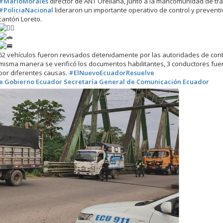
#MarioMorales
director de ANT Orellana, junto a la mancomunidad de trá
#PoliciaNacional
lideraron un importante operativo de control y preventi
cantón Loreto.
62 vehículos fueron revisados detenidamente por las autoridades de contr
misma manera se verificó los documentos habilitantes, 3 conductores fue
por diferentes causas.
#ElNuevoEcuadorResuelve
de Gobierno Ecuador
Secretaría General de Comunicación Ecuador