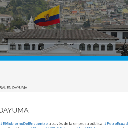
GRAL EN DAYUMA
 DAYUMA
#ElGobiernoDelEncuentro
a través de la empresa pública
#PetroEcuad