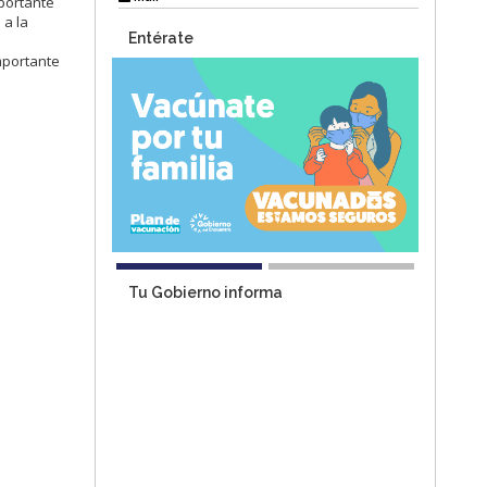
portante
 a la
Entérate
mportante
Tu Gobierno informa