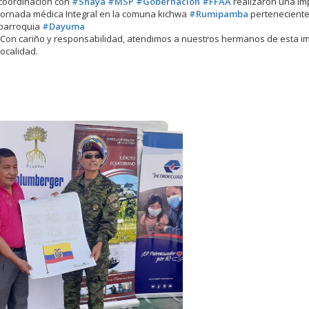
coordinación con
#Shaya
#MSP
#Gobernación
#FFAA
realizaron una im
jornada médica Integral en la comuna kichwa
#Rumipamba
perteneciente
parroquia
#Dayuma
Con cariño y responsabilidad, atendimos a nuestros hermanos de esta i
localidad.