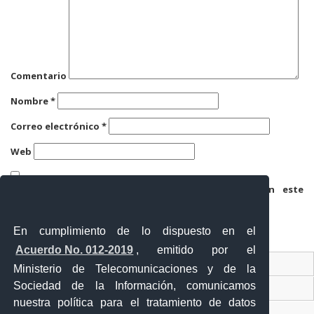
Comentario
Nombre
*
Correo electrónico
*
Web
Guarda mi nombre, correo electrónico y web en este
navegador para la próxima vez que comente.
En cumplimiento de lo dispuesto en el
Acuerdo No. 012-2019
, emitido por el
Contacto Ciudadano
Ministerio de Telecomunicaciones y de la
Sociedad de la Información, comunicamos
Ventanilla Única de Comercio Exterior
nuestra política para el tratamiento de datos
Sistema Nacional de Información (SNI)