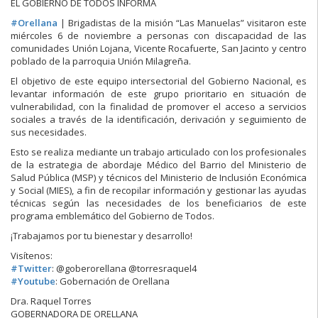
EL GOBIERNO DE TODOS INFORMA
#
Orellana
| Brigadistas de la misión “Las Manuelas” visitaron este
miércoles 6 de noviembre a personas con discapacidad de las
comunidades Unión Lojana, Vicente Rocafuerte, San Jacinto y centro
poblado de la parroquia Unión Milagreña.
El objetivo de este equipo intersectorial del Gobierno Nacional, es
levantar información de este grupo prioritario en situación de
vulnerabilidad, con la finalidad de promover el acceso a servicios
sociales a travé
s de la identificación, derivación y seguimiento de
sus necesidades.
Esto se realiza mediante un trabajo articulado con los profesionales
de la estrategia de abordaje Médico del Barrio del Ministerio de
Salud Pública (MSP) y técnicos del Ministerio de Inclusión Económica
y Social (MIES), a fin de recopilar información y gestionar las ayudas
técnicas según las necesidades de los beneficiarios de este
programa emblemático del Gobierno de Todos.
¡Trabajamos por tu bienestar y desarrollo!
Visítenos:
#
Twitter
: @goberorellana @torresraquel4
#
Youtube
: Gobernación de Orellana
Dra. Raquel Torres
GOBERNADORA DE ORELLANA