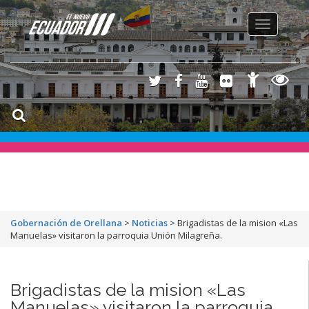
Toggle
navigation
Gobernación de Orellana
>
Noticias
>
Brigadistas de la mision «Las
Manuelas» visitaron la parroquia Unión Milagreña.
Brigadistas de la mision «Las
Manuelas» visitaron la parroquia