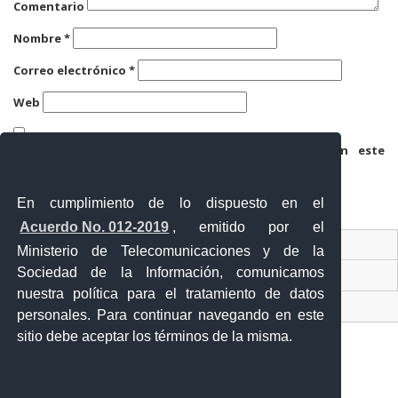
Comentario
Nombre
*
Correo electrónico
*
Web
Guarda mi nombre, correo electrónico y web en este
navegador para la próxima vez que comente.
En cumplimiento de lo dispuesto en el
Acuerdo No. 012-2019
, emitido por el
Contacto Ciudadano
Ministerio de Telecomunicaciones y de la
Sociedad de la Información, comunicamos
Ventanilla Única de Comercio Exterior
nuestra política para el tratamiento de datos
Sistema Nacional de Información (SNI)
personales. Para continuar navegando en este
sitio debe aceptar los términos de la misma.