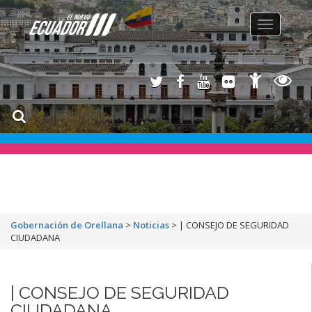
Toggle
navigation
Gobernación de Orellana
>
Noticias
>
| CONSEJO DE SEGURIDAD
CIUDADANA
| CONSEJO DE SEGURIDAD
CIUDADANA