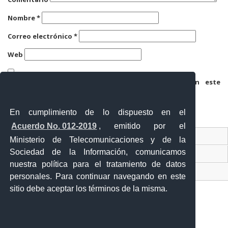
Nombre
*
Correo electrónico
*
Web
Guarda mi nombre, correo electrónico y web en este
navegador para la próxima vez que comente.
En cumplimiento de lo dispuesto en el
Acuerdo No. 012-2019
, emitido por el
Contacto Ciudadano
Ministerio de Telecomunicaciones y de la
Sociedad de la Información, comunicamos
Ventanilla Única de Comercio Exterior
nuestra política para el tratamiento de datos
Sistema Nacional de Información (SNI)
personales. Para continuar navegando en este
sitio debe aceptar los términos de la misma.
Calle 12 de febrero y Vicente Rocafuerte