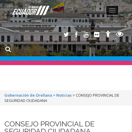
Toggle
navigation
Gobernación de Orellana
>
Noticias
>
CONSEJO PROVINCIAL DE
SEGURIDAD CIUDADANA
CONSEJO PROVINCIAL DE
SEGURIDAD CIUDADANA