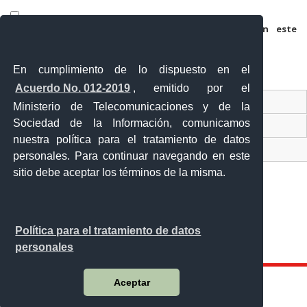
Guarda mi nombre, correo electrónico y web en este
navegador para la próxima vez que comente.
En cumplimiento de lo dispuesto en el
Acuerdo No. 012-2019
, emitido por el
Contacto Ciudadano
Ministerio de Telecomunicaciones y de la
Sociedad de la Información, comunicamos
Ventanilla Única de Comercio Exterior
nuestra política para el tratamiento de datos
Sistema Nacional de Información (SNI)
personales. Para continuar navegando en este
sitio debe aceptar los términos de la misma.
Calle 12 de febrero y Vicente Rocafuerte
Política para el tratamiento de datos
Orellana - Ecuador
personales
Teléfono: 593-06 230-0646
Aceptar