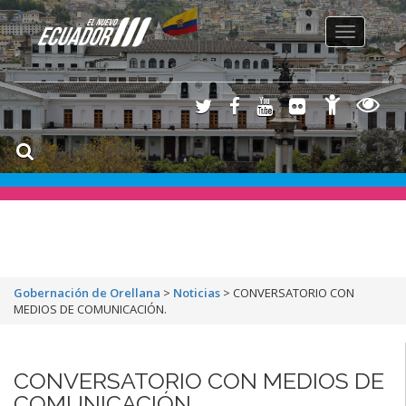
Toggle
navigation
Gobernación de Orellana
>
Noticias
>
CONVERSATORIO CON
MEDIOS DE COMUNICACIÓN.
CONVERSATORIO CON MEDIOS DE
COMUNICACIÓN.